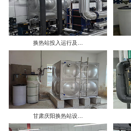
换热站投入运行及…
甘肃庆阳换热站设…