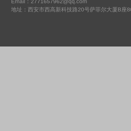
Email：2771657962@qq.com
地址：西安市西高新科技路20号萨菲尔大厦B座8