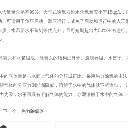
水含氧量合格率
99%
。大气式除氧器给水含氧量应小于
15
цɡ
/L
，
动。可适用于负压启动、滑压运行，减免了启动和运行中的人工
水质、水温要求不苛刻等优点外，且可短期超出力
50%
左右运行
少。
除氧头和水箱组成。除氧头的结构由外壳、旋膜器组、水篦子、
中的气体量是与水面上气体的分压成正比。采用热力除氧的主法
解气体的分压力则渐渐降低，溶解于水中的气体就不断逸出，当
力为零，水不再具有溶解气体的能力，亦即溶解于水中的气体，
下一个：
热力除氧器