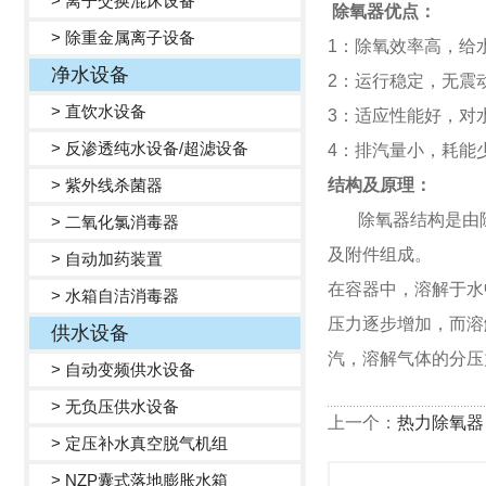
> 离子交换混床设备
除氧器
优点：
> 除重金属离子设备
1
：除氧效率高，给
净水设备
2
：运行稳定，无震
> 直饮水设备
3
：适应性能好，对
> 反渗透纯水设备/超滤设备
4
：排汽量小，耗能
> 紫外线杀菌器
结构及原理：
除氧器
结构是由
> 二氧化氯消毒器
及附件组成。
> 自动加药装置
在容器中，溶解于水
> 水箱自洁消毒器
压力逐步增加，而溶
供水设备
汽，溶解气体的分压
> 自动变频供水设备
> 无负压供水设备
上一个：
热力除氧器
> 定压补水真空脱气机组
> NZP囊式落地膨胀水箱