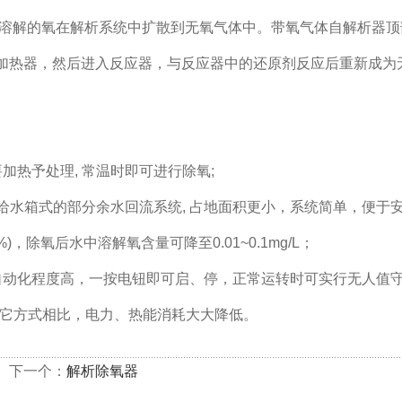
溶解的氧在解析系统中扩散到无氧气体中。带氧气体自解析器顶
加热器，然后进入反应器，与反应器中的还原剂反应后重新成为
要加热予处理
,
常温时即可进行除氧
;
给水箱式的部分余水回流系统
,
占地面积更小，系统简单，便于
%)
，除氧后水中溶解氧含量可降至
0.01~0.1mg/L
；
自动化程度高，一按电钮即可启、停，正常运转时可实行无人值
它方式相比，电力、热能消耗大大降低。
下一个：
解析除氧器