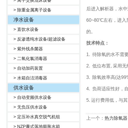
> 离子交换混床设备
后进入解析器，水中
> 除重金属离子设备
净水设备
60~80
℃左右，进入
> 直饮水设备
的。
> 反渗透纯水设备/超滤设备
技术特点：
> 紫外线杀菌器
1.
待除氧的水不需
> 二氧化氯消毒器
2.
低位布置
,
采用无
> 自动加药装置
3.
除氧效率高
(
达
99
> 水箱自洁消毒器
供水设备
4.
负荷适应性好，
> 自动变频供水设备
5.
运行费用低，与其
> 无负压供水设备
> 定压补水真空脱气机组
上一个：
热力除氧器
> NZP囊式落地膨胀水箱