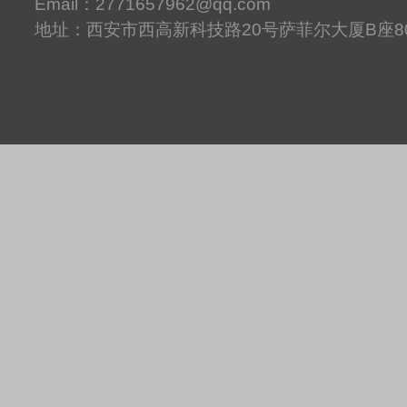
Email：2771657962@qq.com
地址：西安市西高新科技路20号萨菲尔大厦B座8