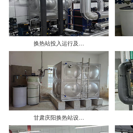
换热站投入运行及…
甘肃庆阳换热站设…