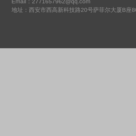
Email：2771657962@qq.com
地址：西安市西高新科技路20号萨菲尔大厦B座8