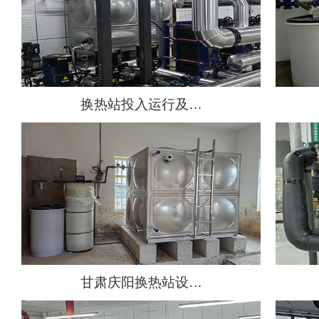
换热站投入运行及…
甘肃庆阳换热站设…