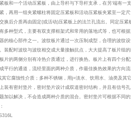
紧板和一个活动压紧板，由上导杆与下导杆支承，在另‘端有一
紧，再用一组夹紧螺柱将固定压紧板和活动压紧板夹紧至一定尺
交换后介质再由固定(或活动)压紧板上的法兰孔流出。同定压
有多种型式，主要有双支撑框架式和常用的落地式等，也可根据
器的核心部件之一。波纹板片通过一次压制成型，合理的波纹设
。装配时波纹与波纹相交成大量接触抗点，大大提高了板片组的
板片的两侧分别有冷热介质通过，进行换热。板片上有四个分配
成平行的通道，流经里面的两种介质，作最佳换热效果的方向流
水或其它腐蚀性介质；多种不锈钢，用j=淡水、饮用水、油类及其
上装有密封垫片，密封垫片设计成双道密封结构，并且有信号孔
题加以解决，不会造成两种介质的混合。密封垫片可根据不同的
：
S316L