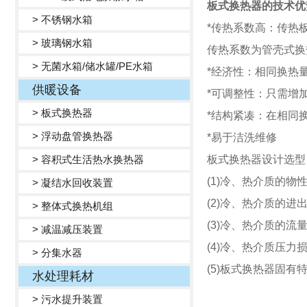
板式换热器的技术优
> 不锈钢水箱
*传热系数高：传热
> 玻璃钢水箱
传热系数为管壳式换热
> 无菌水箱/储水罐/PE水箱
*经济性：相同换热
供暖设备
*可调整性：只需增
> 板式换热器
*结构紧凑：在相同
> 浮动盘管换热器
*易于洁洗维修
> 容积式生活热水换热器
板式换热器设计选型
(1)冷、热介质的
> 凝结水回收装置
(2)冷、热介质的进
> 整体式换热机组
(3)冷、热介质的流
> 减温减压装置
(4)冷、热介质压力
> 分集水器
(5)板式换热器固
水处理耗材
> 污水提升装置