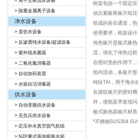
> 离子交换混床设备
框架包括一个固定压
> 除重金属离子设备
动压紧板将板片组压
净水设备
组成的各自通道，热
> 直饮水设备
使用要求，框架设计
> 反渗透纯水设备/超滤设备
传热板片是板式换热
> 紫外线杀菌器
流，强化了传热过程
在密封垫的作用下，
> 二氧化氯消毒器
组内流动，各板片形
> 自动加药装置
纯钛TAl，用于海
> 水箱自洁消毒器
在波纹板片的密封槽
供水设备
外，便能及早发现问
> 自动变频供水设备
板式换热器板片材质
> 无负压供水设备
*不锈钢SUS304 SU
> 定压补水真空脱气机组
> NZP囊式落地膨胀水箱