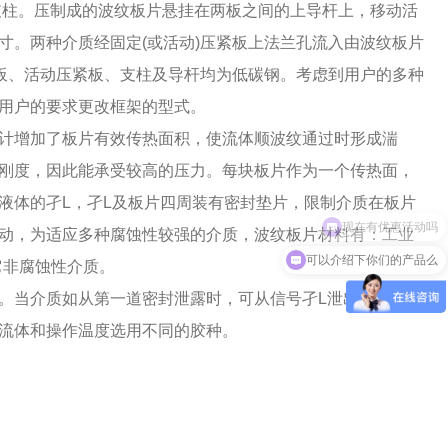
支柱。压制成的波纹板片悬挂在两板之间的上导杆上，移动活
寸。两种介质经固定(或活动)压紧板上法兰孔流入由波纹板片
紧板、活动压紧板、支柱及导杆均为低碳钢。考虑到用户的多种
用户的要求更改框架的型式。
计增加了板片有效传热面积，使流体顺波纹通过时形成湍
刚度，因此能承受较高的压力。每块板片作为一个传热面，
液体的孑L，孑L及板片四周装有密封垫片，限制介质在板片
动，为适应多种腐蚀性较强的介质，波纹板片材料有：工业
可以介绍下你们的产品么
它非腐蚀性介质。
。当介质如从第一道密封泄露时，可从信号孑L泄出设备之
流体和操作温度选用不同的胶种。