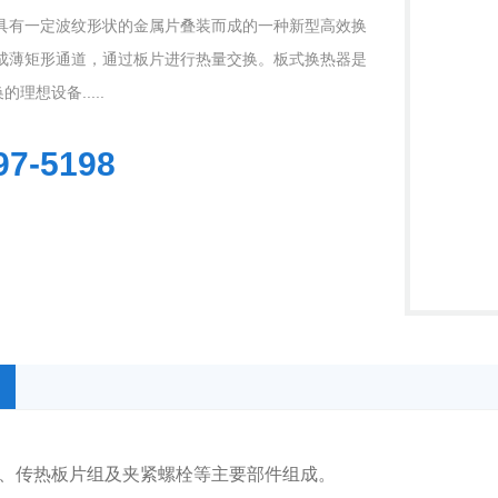
具有一定波纹形状的金属片叠装而成的一种新型高效换
成薄矩形通道，通过板片进行热量交换。板式换热器是
理想设备.....
97-5198
1
2
3
、传热板片组及夹紧螺栓等主要部件组成。